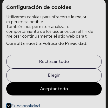
Configuración de cookies
Utilizamos cookies para ofrecerte la mejor
experiencia posible.
También nos permiten analizar el
He leído y acepto la
política de privacidad y protección de datos
comportamiento de los usuarios con el fin de
mejorar continuamente el sitio web para ti.
Consulta nuestra Política de Privacidad.
Home
Blog
La escuela
Comunidad
Rechazar todo
Programas
Contacto
Elegir
Aceptar todo
Funcionalidad



