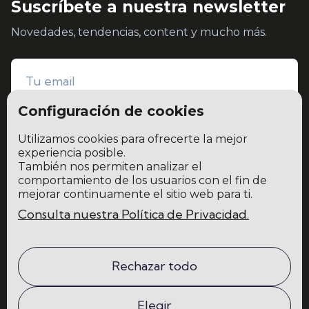
Suscríbete a nuestra newsletter
Novedades, tendencias, content y mucho más.
Configuración de cookies
Utilizamos cookies para ofrecerte la mejor
experiencia posible.
También nos permiten analizar el
He leído y acepto la
política de privacidad y protección de datos
comportamiento de los usuarios con el fin de
mejorar continuamente el sitio web para ti.
Consulta nuestra Política de Privacidad.
Home
Blog
La escuela
Comunidad
Rechazar todo
Programas
Contacto
Elegir