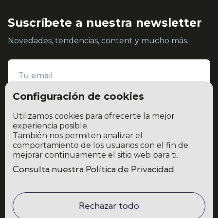
Suscríbete a nuestra newsletter
Novedades, tendencias, content y mucho más.
Configuración de cookies
Utilizamos cookies para ofrecerte la mejor
experiencia posible.
También nos permiten analizar el
He leído y acepto la
política de privacidad y protección de datos
comportamiento de los usuarios con el fin de
mejorar continuamente el sitio web para ti.
Consulta nuestra Política de Privacidad.
Home
Blog
La escuela
Comunidad
Rechazar todo