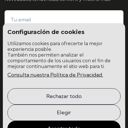
Configuración de cookies
Utilizamos cookies para ofrecerte la mejor
experiencia posible.
También nos permiten analizar el
He leído y acepto la
política de privacidad y protección de datos
comportamiento de los usuarios con el fin de
mejorar continuamente el sitio web para ti.
Consulta nuestra Política de Privacidad.
Home
Blog
La escuela
Comunidad
Rechazar todo
Programas
Contacto
Elegir