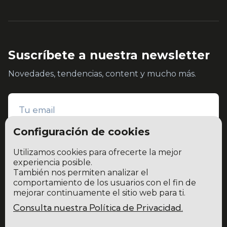
Suscríbete a nuestra newsletter
Novedades, tendencias, content y mucho más.
Configuración de cookies
Utilizamos cookies para ofrecerte la mejor
experiencia posible.
También nos permiten analizar el
He leído y acepto la
política de privacidad y protección de datos
comportamiento de los usuarios con el fin de
mejorar continuamente el sitio web para ti.
Consulta nuestra Política de Privacidad.
Home
Blog