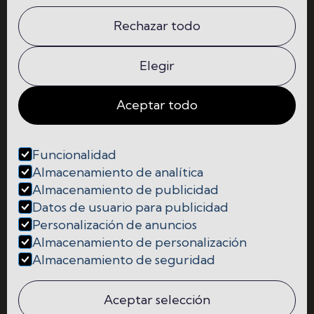
La escuela
Comunidad
Rechazar todo
Programas
Contacto
Elegir
Aceptar todo
Funcionalidad




Almacenamiento de analítica
Almacenamiento de publicidad
Cookies
Datos de usuario para publicidad
Personalización de anuncios
Política de Privacidad y Protección de Datos
Almacenamiento de personalización
Almacenamiento de seguridad
Aviso Legal
Aceptar selección

Copyright © Madrid Content School