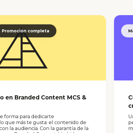
Promoción completa
M
to en Branded Content MCS &
C
c
te forma para dedicarte
Un
lo que más te gusta: el contenido de
pe
n la audiencia. Con la garantía de la
má