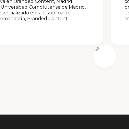
iva en Branded Content, Madrid
c
a Universidad Complutense de Madrid.
pr
specializado en la disciplina de
us
demandada, Branded Content.
ed