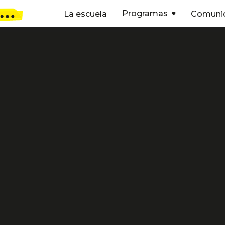
Programas
La escuela
Comuni

Nacho Padill