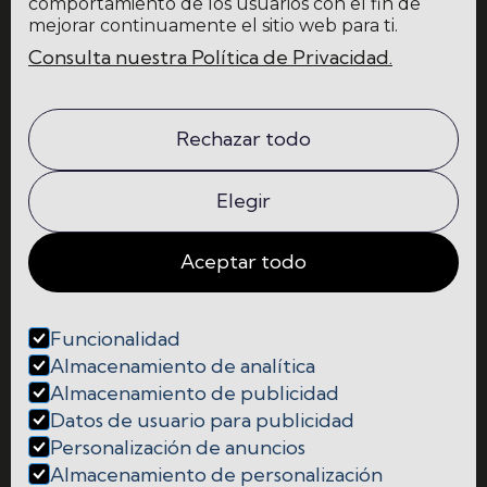
comportamiento de los usuarios con el fin de
mejorar continuamente el sitio web para ti.
Consulta nuestra Política de Privacidad.
Home
Blog
La escuela
Comunidad
Rechazar todo
Programas
Contacto
Elegir
Aceptar todo
Funcionalidad




Almacenamiento de analítica
Almacenamiento de publicidad
Cookies
Datos de usuario para publicidad
Personalización de anuncios
Política de Privacidad y Protección de Datos
Almacenamiento de personalización