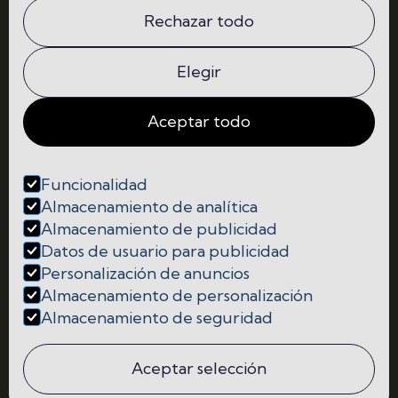
La escuela
Comunidad
Rechazar todo
Programas
Contacto
Elegir
Aceptar todo
Funcionalidad




Almacenamiento de analítica
Almacenamiento de publicidad
Cookies
Datos de usuario para publicidad
Personalización de anuncios
Política de Privacidad y Protección de Datos
Almacenamiento de personalización
Almacenamiento de seguridad
Aviso Legal
Aceptar selección

Copyright © Madrid Content School