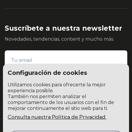
Suscríbete a nuestra newsletter
Novedades, tendencias, content y mucho más.
Configuración de cookies
Utilizamos cookies para ofrecerte la mejor
experiencia posible.
También nos permiten analizar el
He leído y acepto la
política de privacidad y protección de datos
comportamiento de los usuarios con el fin de
mejorar continuamente el sitio web para ti.
Consulta nuestra Política de Privacidad.
Home
Blog