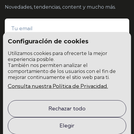
Novedades, tendencias, content y mucho más.
Configuración de cookies
Utilizamos cookies para ofrecerte la mejor
experiencia posible.
También nos permiten analizar el
He leído y acepto la
política de privacidad y protección de datos
comportamiento de los usuarios con el fin de
mejorar continuamente el sitio web para ti.
Consulta nuestra Política de Privacidad.
Home
Blog
La escuela
Comunidad
Rechazar todo
Programas
Contacto
Elegir