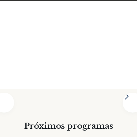
Profesor
Gonzalo García Gómez

Próximos programas