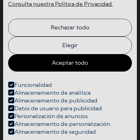
Consulta nuestra Política de Privacidad.
Home
Blog
La escuela
Comunidad
Rechazar todo
Programas
Contacto
Elegir
Aceptar todo
Funcionalidad




Almacenamiento de analítica
Almacenamiento de publicidad
Cookies
Datos de usuario para publicidad
Personalización de anuncios
Política de Privacidad y Protección de Datos
Almacenamiento de personalización
Almacenamiento de seguridad
Aviso Legal