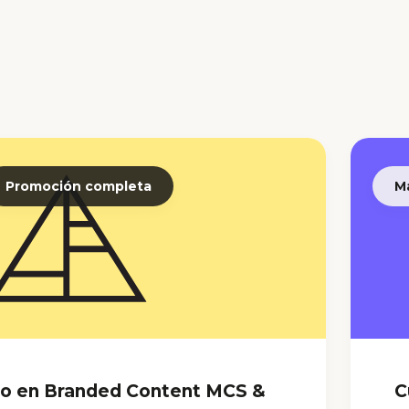
Promoción completa
M
to en Branded Content MCS &
C