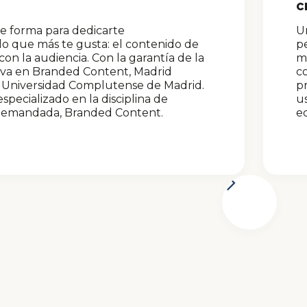
c
te forma para dedicarte
Un
lo que más te gusta: el contenido de
pe
n la audiencia. Con la garantía de la
má
iva en Branded Content, Madrid
c
a Universidad Complutense de Madrid.
pr
specializado en la disciplina de
us
demandada, Branded Content.
ed