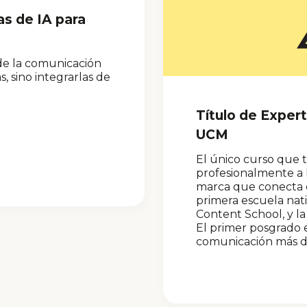
as de IA para
 de la comunicación
 sino integrarlas de
Título de Exper
UCM
El único curso que 
profesionalmente a 
marca que conecta co
primera escuela nat
Content School, y l
El primer posgrado e
comunicación más 