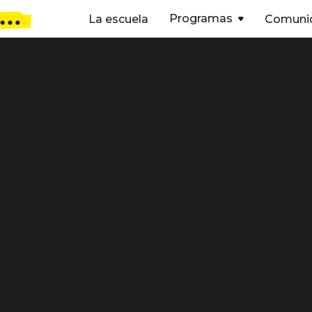
Programas
La escuela
Comuni

Carlos García Acev