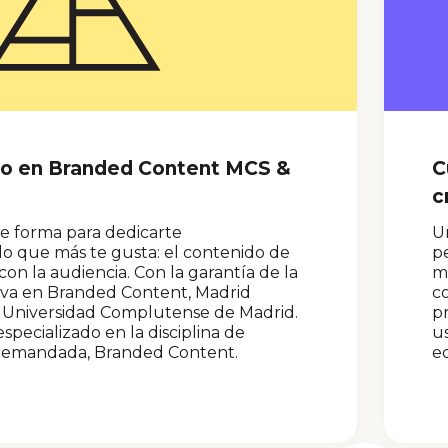
to en Branded Content MCS &
C
c
te forma para dedicarte
Un
lo que más te gusta: el contenido de
pe
n la audiencia. Con la garantía de la
má
iva en Branded Content, Madrid
c
a Universidad Complutense de Madrid.
pr
specializado en la disciplina de
us
demandada, Branded Content.
ed