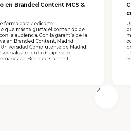
to en Branded Content MCS &
C
c
te forma para dedicarte
Un
lo que más te gusta: el contenido de
pe
n la audiencia. Con la garantía de la
má
iva en Branded Content, Madrid
c
a Universidad Complutense de Madrid.
pr
specializado en la disciplina de
us
demandada, Branded Content.
ed