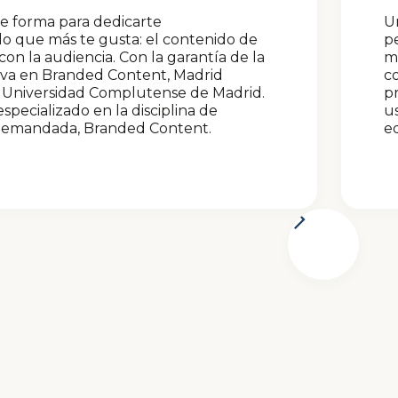
te forma para dedicarte
Un
lo que más te gusta: el contenido de
pe
n la audiencia. Con la garantía de la
má
iva en Branded Content, Madrid
c
a Universidad Complutense de Madrid.
pr
specializado en la disciplina de
us
demandada, Branded Content.
ed