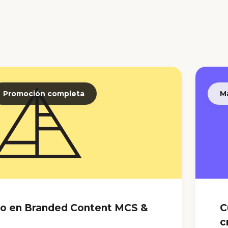
Promoción completa
M
to en Branded Content MCS &
C
c