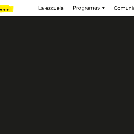
Programas
La escuela
Comuni

Amarna Mill