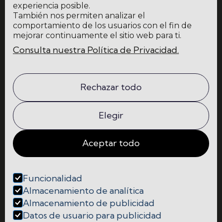
experiencia posible.
También nos permiten analizar el
He leído y acepto la
política de privacidad y protección de datos
comportamiento de los usuarios con el fin de
mejorar continuamente el sitio web para ti.
Consulta nuestra Política de Privacidad.
Home
Blog
La escuela
Comunidad
Rechazar todo
Programas
Contacto
Elegir
Aceptar todo
Funcionalidad




Almacenamiento de analítica
Almacenamiento de publicidad
Cookies
Datos de usuario para publicidad